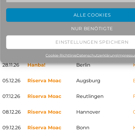
TICKETS
26.11.26
Les Barbeaux
Augsburg
ALLE COOKIES
26.11.26
Hanba!
Krefeld
NUR BENÖTIGTE
TICKETS
EINSTELLUNGEN SPEICHERN
27.11.26
Hanba!
Wuppertal
Cookie-Richtlinie
Datenschutzerklärung
Impress
28.11.26
Hanba!
Berlin
05.12.26
Riserva Moac
Augsburg
07.12.26
Riserva Moac
Reutlingen
08.12.26
Riserva Moac
Hannover
09.12.26
Riserva Moac
Bonn