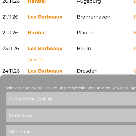
20.11.26
Hanba!
Augsburg
21.11.26
Les Barbeaux
Bremerhaven
21.11.26
Hanba!
Plauen
23.11.26
Les Barbeaux
Berlin
TICKETS
24.11.26
Les Barbeaux
Dresden
TICKETS
Wir verwenden Cookies, um unsere Website und unseren Service zu op
24.11.26
Hanba!
Hannover
Funktionale Cookies
25.11.26
Les Barbeaux
München
Statistiken
25.11.26
Hanba!
Hamburg
Marketing