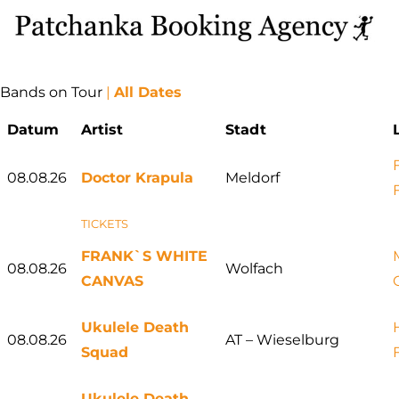
Bands on Tour
|
All Dates
Datum
Artist
Stadt
08.08.26
Doctor Krapula
Meldorf
TICKETS
FRANK`S WHITE
08.08.26
Wolfach
CANVAS
Ukulele Death
08.08.26
AT – Wieselburg
Squad
Ukulele Death