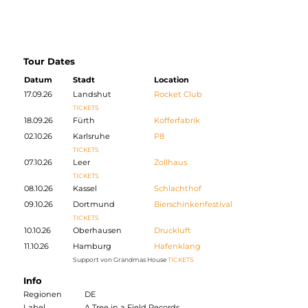
Tour Dates
Datum
Stadt
Location
17.09.26
Landshut
Rocket Club
TICKETS
18.09.26
Fürth
Kofferfabrik
02.10.26
Karlsruhe
P8
TICKETS
07.10.26
Leer
Zollhaus
TICKETS
08.10.26
Kassel
Schlachthof
09.10.26
Dortmund
Bierschinkenfestival
TICKETS
10.10.26
Oberhausen
Druckluft
11.10.26
Hamburg
Hafenklang
Support von Grandmas House
TICKETS
Info
Regionen
DE
Label
A Tree in a Field Records