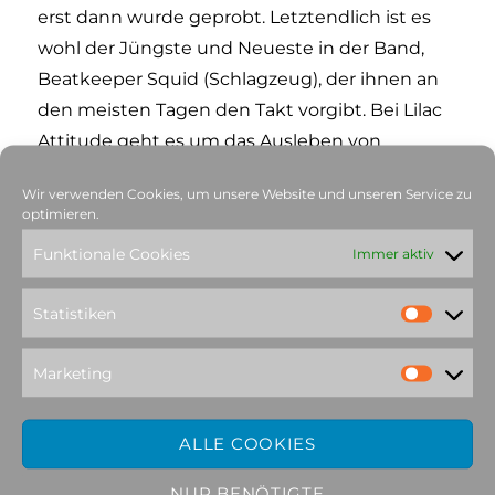
erst dann wurde geprobt. Letztendlich ist es
wohl der Jüngste und Neueste in der Band,
Beatkeeper Squid (Schlagzeug), der ihnen an
den meisten Tagen den Takt vorgibt. Bei Lilac
Attitude geht es um das Ausleben von
Fantasien, darum, das Leben bei den „Hörnern
Wir verwenden Cookies, um unsere Website und unseren Service zu
der Syringa“ zu packen und das Ergebnis ihrer
optimieren.
Musik ist genau davon geprägt. Der Sound ist
Funktionale Cookies
Immer aktiv
getrieben, grungy, unbändig, ehrlich und
hoffnungsvoll. Sie nennen es «Floral Grunge».
Statistiken
Marketing
Klicke hier, um Marketing-Cookies
ALLE COOKIES
zu akzeptieren und diesen Inhalt
zu aktivieren
NUR BENÖTIGTE