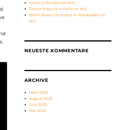
Knars in Randers on te%
nd
Doctor Krapula in Halle on te%
Berlin Boom Orchestra in Wiesbaden on
ive
te%
and
a,
NEUESTE KOMMENTARE
ARCHIVE
März 2025
August 2023
Juni 2022
Mai 2020