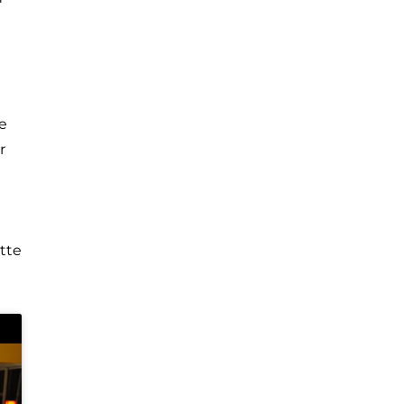
ie
r
tte