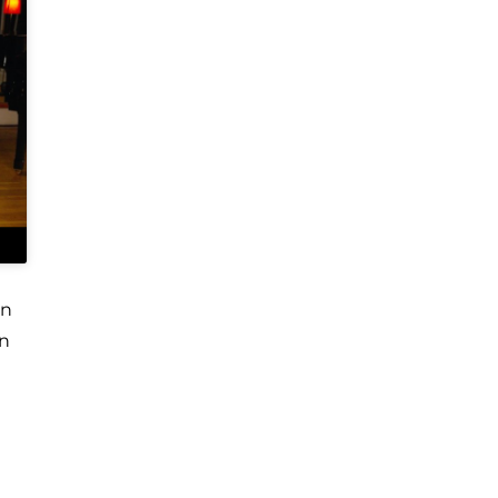
en
en