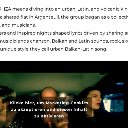
RHZÄ means diving into an urban, Latin, and volcanic ki
 a shared flat in Argenteuil, the group began as a collect
s, and musicians.
ers and inspired nights shaped lyrics driven by sharing 
 music blends chanson, Balkan and Latin sounds, rock, sk
nique style they call urban Balkan-Latin song.
Klicke hier, um Marketing-Cookies
zu akzeptieren und diesen Inhalt
zu aktivieren