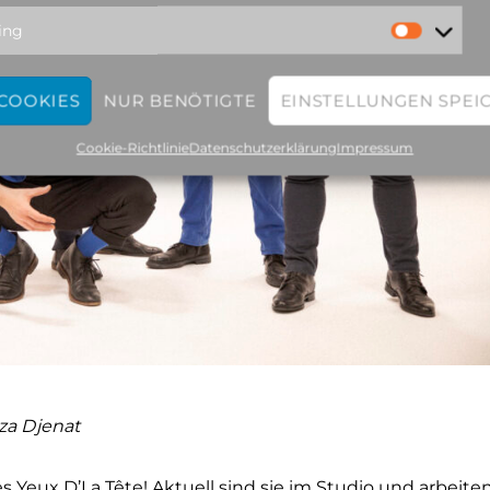
ing
 COOKIES
NUR BENÖTIGTE
EINSTELLUNGEN SPEI
Cookie-Richtlinie
Datenschutzerklärung
Impressum
za Djenat
s Yeux D’La Tête! Aktuell sind sie im Studio und arbeite