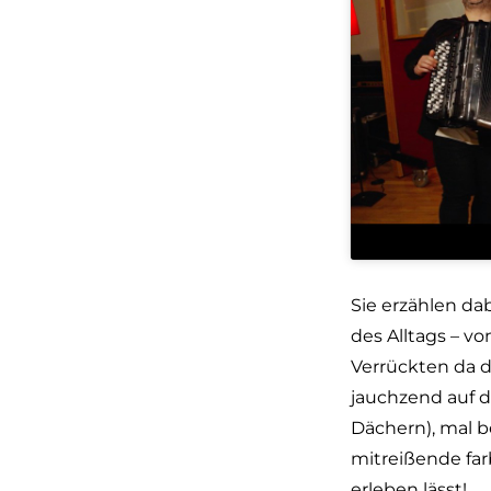
Sie erzählen da
des Alltags – v
Verrückten da 
jauchzend auf d
Dächern), mal b
mitreißende fa
erleben lässt!