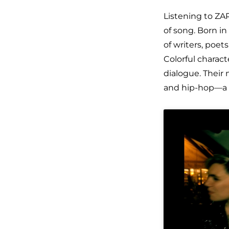
Listening to ZA
of song. Born in
of writers, poet
Colorful charact
dialogue. Their
and hip-hop—a u