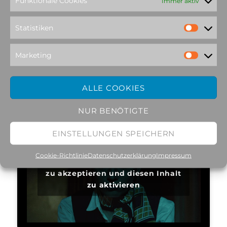
Funktionale Cookies
Immer aktiv
Statistiken
Klicke hier, um Marketing-Cookies
zu akzeptieren und diesen Inhalt
Marketing
zu aktivieren
ALLE COOKIES
NUR BENÖTIGTE
EINSTELLUNGEN SPEICHERN
Cookie-Richtlinie
Datenschutzerklärung
Impressum
Klicke hier, um Marketing-Cookies
zu akzeptieren und diesen Inhalt
zu aktivieren