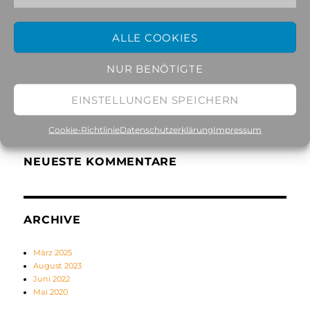
NEUESTE BEITRÄGE
ALLE COOKIES
Babylon Circus in Freiburg on te%
NUR BENÖTIGTE
Knars in Randers on te%
Doctor Krapula in Halle on te%
EINSTELLUNGEN SPEICHERN
Berlin Boom Orchestra in Wiesbaden on te%
Cookie-Richtlinie
Datenschutzerklärung
Impressum
NEUESTE KOMMENTARE
ARCHIVE
März 2025
August 2023
Juni 2022
Mai 2020