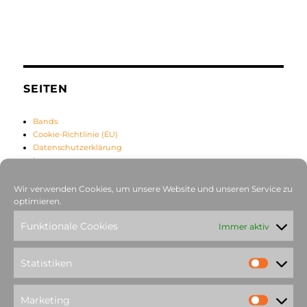
SEITEN
Bands
Cookie-Richtlinie (EU)
Datenschutzerklärung
Impressum
Kontakt
Newsletter
Wir verwenden Cookies, um unsere Website und unseren Service zu
Startseite
optimieren.
Tourdates
Funktionale Cookies
Alle Tourdates
Immer aktiv
Über uns
Statistiken
Marketing